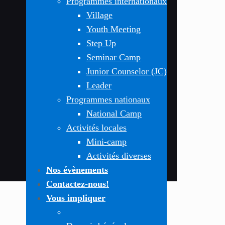
Programmes internationaux
Village
Youth Meeting
Step Up
Seminar Camp
Junior Counselor (JC)
Leader
Programmes nationaux
National Camp
Activités locales
Mini-camp
Activités diverses
Nos évènements
Contactez-nous!
Vous impliquer