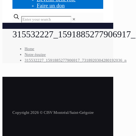
Faire un don
✕
315532227_1591885277906917_
Home
Notre équipe
315532227_1591885277906917_7318920304280192036_n
Copyright 2026 © CISV Montréal/Saint-Grégoire