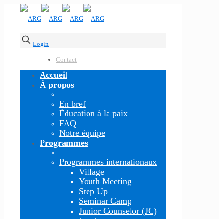
Login
Contact
Accueil
À propos
En bref
Éducation à la paix
FAQ
Notre équipe
Programmes
Programmes internationaux
Village
Youth Meeting
Step Up
Seminar Camp
Junior Counselor (JC)