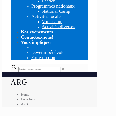
Leader
Programmes nationaux
National Camp
Activités locales
Mini-camp
Activités diverses
Nos évènements
Contactez-nous!
Vous impliquer
Devenir bénévole
Faire un don
✕
ARG
Home
Locations
ARG