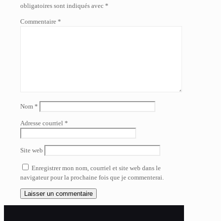
obligatoires sont indiqués avec
*
Commentaire
*
Nom
*
Adresse courriel
*
Site web
Enregistrer mon nom, courriel et site web dans le
navigateur pour la prochaine fois que je commenterai.