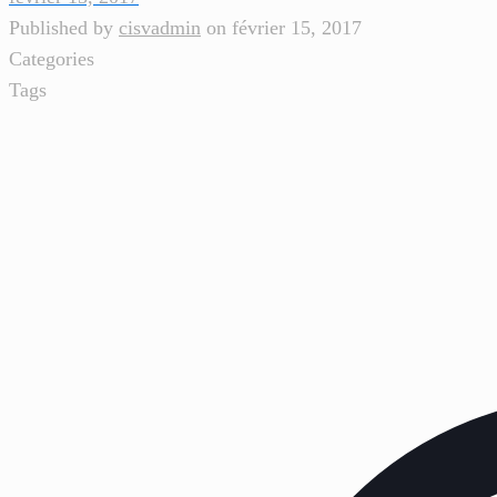
Published by
cisvadmin
on
février 15, 2017
Categories
Tags