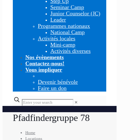
Step Up
Seminar Camp
Junior Counselor (JC)
Leader
Programmes nationaux
National Camp
Activités locales
Mini-camp
Activités diverses
Nos évènements
Contactez-nous!
Vous impliquer
Devenir bénévole
Faire un don
✕
Pfadfindergruppe 78
Home
Locations