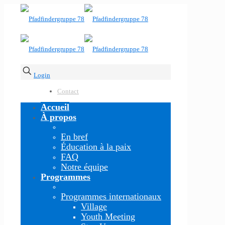
Login
Contact
Accueil
À propos
En bref
Éducation à la paix
FAQ
Notre équipe
Programmes
Programmes internationaux
Village
Youth Meeting