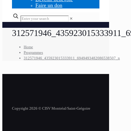
Faire un don
✕
312571946_435923015333911_6
Home
Programmes
312571946_435923015333911_6949493482086538507_n
Copyright 2026 © CISV Montréal/Saint-Grégoire