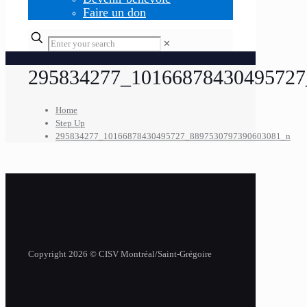
Faire un don
✕
295834277_10166878430495727
Home
Step Up
295834277_10166878430495727_8897530797390603081_n
Copyright 2026 © CISV Montréal/Saint-Grégoire